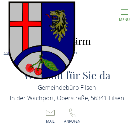
MENÜ
Bahnlärm
rtsverwaltung
Projekte
Bahnlärm
Wir sind für Sie da
Gemeindebüro Filsen
In der Wachport, Oberstraße, 56341 Filsen
MAIL
ANRUFEN