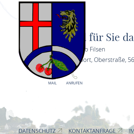
Wir sind für Sie da
Gemeindebüro Filsen
In der Wachport, Oberstraße, 56
MAIL
ANRUFEN
DATENSCHUTZ
KONTAKTANFRAGE
I