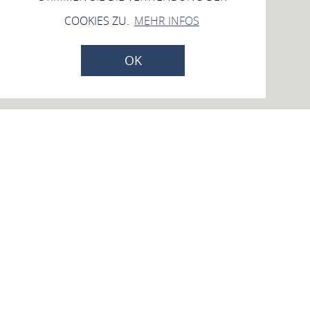
COOKIES ZU.
MEHR INFOS
OK
Samstag, 26.09.2026
Zeitlos schöne Songs in
Weisel
Kirchgasse 6, 56348 Weisel