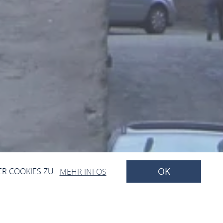
OK
ER COOKIES ZU.
MEHR INFOS