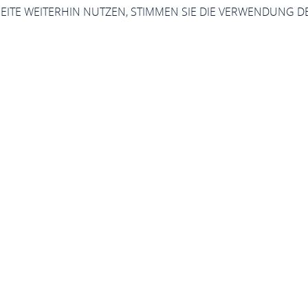
SEITE WEITERHIN NUTZEN, STIMMEN SIE DIE VERWENDUNG D
tel Becker: E-Bike 
Kirchplatz 4, 56341 Kamp-Bornhofen
ANRUFEN
KARTE
l Becker: E-Bike Verleih