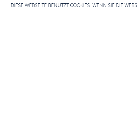
DIESE WEBSEITE BENUTZT COOKIES. WENN SIE DIE WEB
Landho
Sie sind hier:
Startseite
Landhote