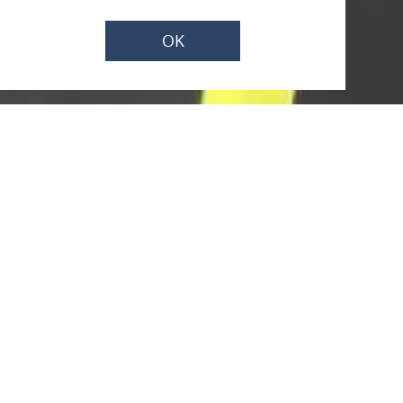
OK
Ladestation für
Elektrofahrzeuge
Glück auf Straße 1, 56348 Weisel
ANRUFEN
KARTE