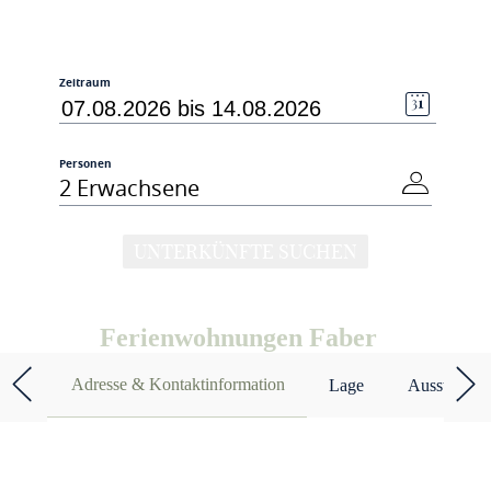
Zeitraum
Personen
2 Erwachsene
UNTERKÜNFTE SUCHEN
Ferienwohnungen Faber
Adresse & Kontaktinformation
Lage
Ausstattun