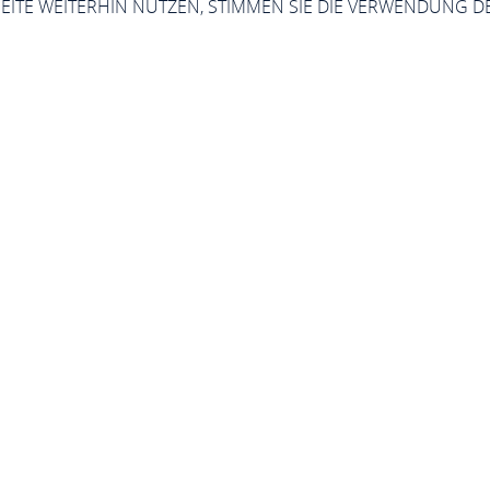
SEITE WEITERHIN NUTZEN, STIMMEN SIE DIE VERWENDUNG D
ergej Engel Innere 
Allgemeinmedizin
Wellmicher Str. 7, 56346 St. Goarshausen
ANRUFEN
KARTE