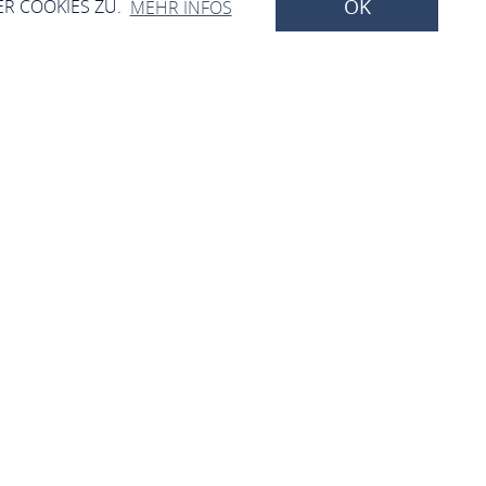
OK
ER COOKIES ZU.
MEHR INFOS
Medizin und